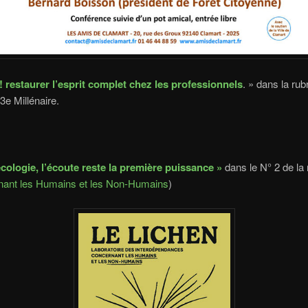
! restaurer l’esprit complet chez les professionnels
. » dans la ru
3e Millénaire.
écologie, l’écoute reste la première puissance »
dans le N° 2 de la
nant les Humains et les Non-Humains
)