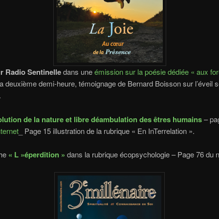
ur Radio Sentinelle
dans une
émission sur la poésie dédiée « aux fo
la deuxième demi-heure, témoignage de Bernard Boisson sur l’éveil se
.
olution de la nature et libre déambulation des êtres humains
– pa
nternet
_ Page 15 illustration de la rubrique « En InTerrelation ».
che
« L »éperdition »
dans la rubrique écopsychologie – Page 76 du n°