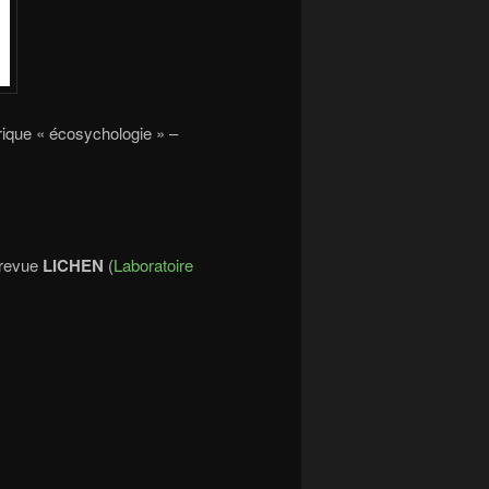
brique « écosychologie » –
 revue
LICHEN
(
Laboratoire