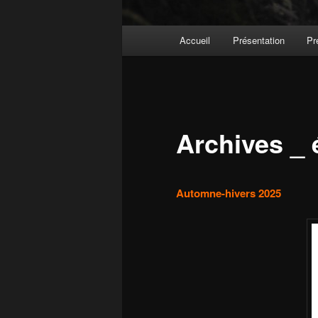
Menu principal
Accueil
Présentation
Pr
Aller au contenu principal
Aller au contenu secondaire
Archives _
Automne-hivers 2025